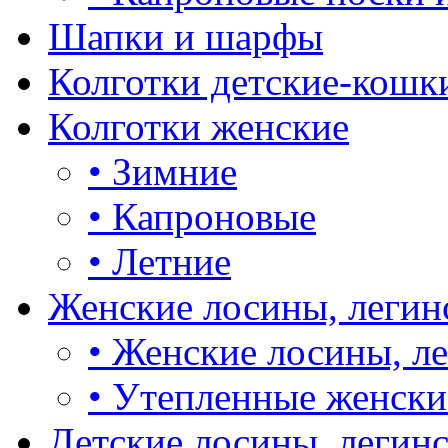
Шапки и шарфы
Колготки детские-кошк
Колготки женские
•
Зимние
•
Капроновые
•
Летние
Женские лосины, легин
•
Женские лосины, л
•
Утепленные женски
Детские лосины, легин