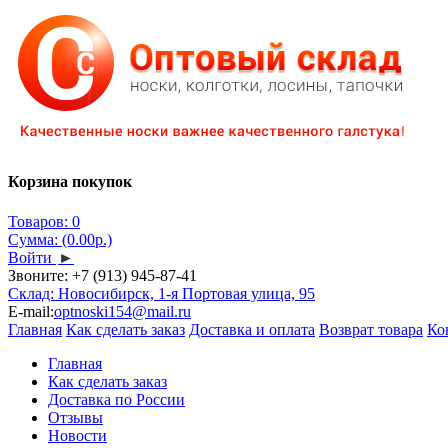
Корзина покупок
Товаров: 0
Сумма: (0.00р.)
Войти
►
Звоните:
+7 (913) 945-87-41
Склад: Новосибирск, 1-я Портовая улица, 95
E-mail:
optnoski154@mail.ru
Главная
Как сделать заказ
Доставка и оплата
Возврат товара
Ко
Главная
Как сделать заказ
Доставка по России
Отзывы
Новости