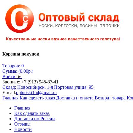
Корзина покупок
Товаров: 0
Сумма: (0.00р.)
Войти
►
Звоните:
+7 (913) 945-87-41
Склад: Новосибирск, 1-я Портовая улица, 95
E-mail:
optnoski154@mail.ru
Главная
Как сделать заказ
Доставка и оплата
Возврат товара
Ко
Главная
Как сделать заказ
Доставка по России
Отзывы
Новости