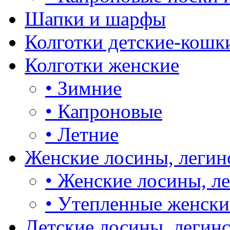
Шапки и шарфы
Колготки детские-кошк
Колготки женские
•
Зимние
•
Капроновые
•
Летние
Женские лосины, легин
•
Женские лосины, л
•
Утепленные женски
Детские лосины, легин