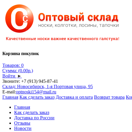
Корзина покупок
Товаров: 0
Сумма: (0.00р.)
Войти
►
Звоните:
+7 (913) 945-87-41
Склад: Новосибирск, 1-я Портовая улица, 95
E-mail:
optnoski154@mail.ru
Главная
Как сделать заказ
Доставка и оплата
Возврат товара
Ко
Главная
Как сделать заказ
Доставка по России
Отзывы
Новости