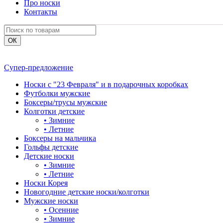
Про носки
Контакты
Супер-предложение
Носки с "23 Февраля" и в подарочных коробках
Футболки мужские
Боксеры/трусы мужские
Колготки детские
•
Зимние
•
Летние
Боксеры на мальчика
Гольфы детские
Детские носки
•
Зимние
•
Летние
Носки Корея
Новогодние детские носки/колготки
Мужские носки
•
Осенние
•
Зимние