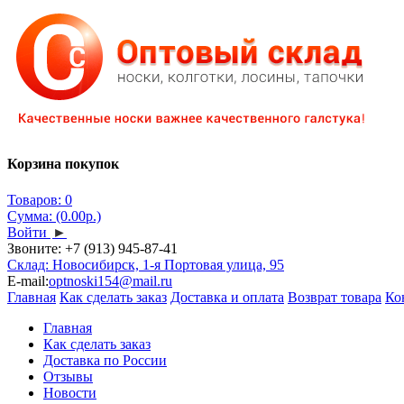
Корзина покупок
Товаров: 0
Сумма: (0.00р.)
Войти
►
Звоните:
+7 (913) 945-87-41
Склад: Новосибирск, 1-я Портовая улица, 95
E-mail:
optnoski154@mail.ru
Главная
Как сделать заказ
Доставка и оплата
Возврат товара
Ко
Главная
Как сделать заказ
Доставка по России
Отзывы
Новости