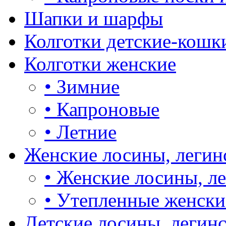
Шапки и шарфы
Колготки детские-кошк
Колготки женские
•
Зимние
•
Капроновые
•
Летние
Женские лосины, легин
•
Женские лосины, л
•
Утепленные женски
Детские лосины, легин