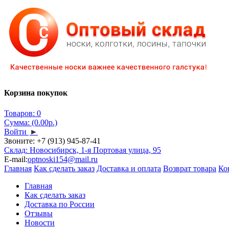
Корзина покупок
Товаров: 0
Сумма: (0.00р.)
Войти
►
Звоните:
+7 (913) 945-87-41
Склад: Новосибирск, 1-я Портовая улица, 95
E-mail:
optnoski154@mail.ru
Главная
Как сделать заказ
Доставка и оплата
Возврат товара
Ко
Главная
Как сделать заказ
Доставка по России
Отзывы
Новости