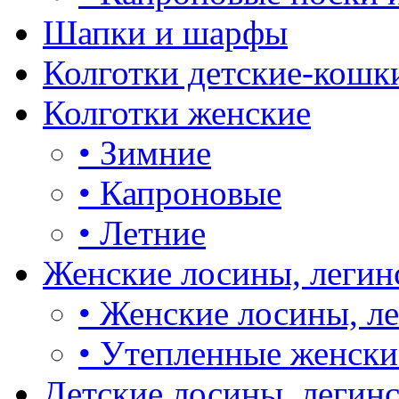
Шапки и шарфы
Колготки детские-кошк
Колготки женские
•
Зимние
•
Капроновые
•
Летние
Женские лосины, легин
•
Женские лосины, л
•
Утепленные женски
Детские лосины, легин