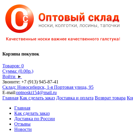
Корзина покупок
Товаров: 0
Сумма: (0.00р.)
Войти
►
Звоните:
+7 (913) 945-87-41
Склад: Новосибирск, 1-я Портовая улица, 95
E-mail:
optnoski154@mail.ru
Главная
Как сделать заказ
Доставка и оплата
Возврат товара
Ко
Главная
Как сделать заказ
Доставка по России
Отзывы
Новости