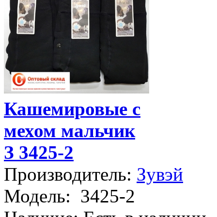
Кашемировые с
мехом мальчик
З 3425-2
Производитель:
Зувэй
Модель:
3425-2