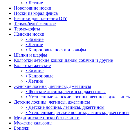
•
Летние
Новогодние носки
Носки из корал-флиса
Резинки для плетения DIY
Термо-бельё женское
Термо-кофты
Женские носки
•
Зимние
•
Летние
•
Капроновые носки и гольфы
Шапки и шарфы
Колготки детские-кошки.панды.собачки и другие
Колготки женские
•
Зимние
•
Капроновые
•
Летние
Женские лосины, легинсы, джеггинсы
•
Женские лосины, легинсы, джеггинсы
•
Утепленные женские лосины, легинсы, джеггинс
Детские лосины, легинсы, джеггинсы
•
Детские лосины, легинсы, джеггинсы
•
Утепленные детские лосины, легинсы, джеггинсы
Медицинские носки без резинки
Мужские кальсоны
Бриджи