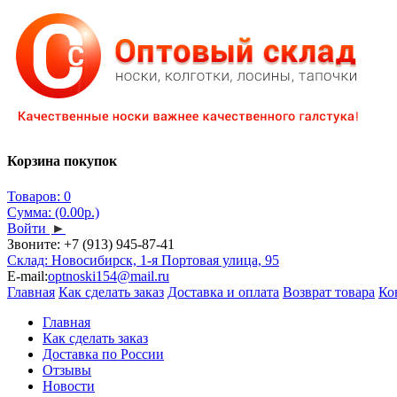
Корзина покупок
Товаров: 0
Сумма: (0.00р.)
Войти
►
Звоните:
+7 (913) 945-87-41
Склад: Новосибирск, 1-я Портовая улица, 95
E-mail:
optnoski154@mail.ru
Главная
Как сделать заказ
Доставка и оплата
Возврат товара
Ко
Главная
Как сделать заказ
Доставка по России
Отзывы
Новости