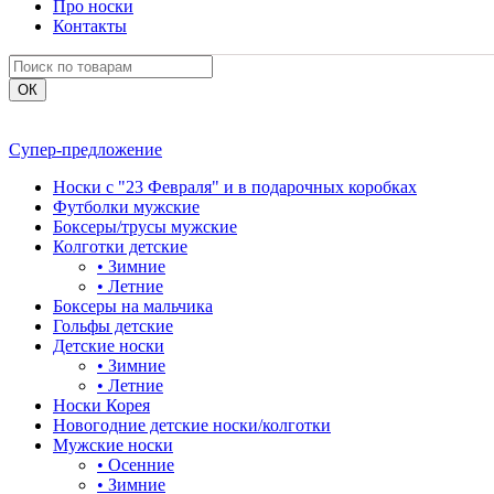
Про носки
Контакты
Супер-предложение
Носки с "23 Февраля" и в подарочных коробках
Футболки мужские
Боксеры/трусы мужские
Колготки детские
•
Зимние
•
Летние
Боксеры на мальчика
Гольфы детские
Детские носки
•
Зимние
•
Летние
Носки Корея
Новогодние детские носки/колготки
Мужские носки
•
Осенние
•
Зимние