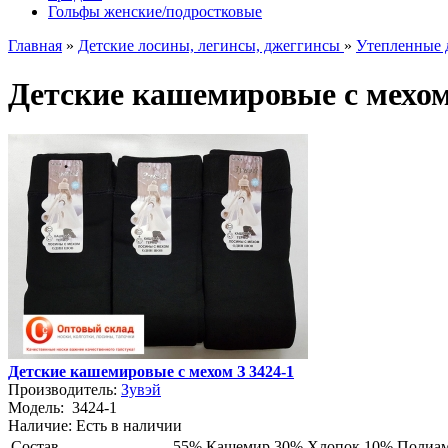
Гольфы женские/подростковые
Главная
»
Детские лосины, легинсы, джеггинсы
»
Утепленные 
Детские кашемировые с мехом
Детские кашемировые с мехом З 3424-1
Производитель:
Зувэй
Модель:
3424-1
Наличие:
Есть в наличии
Состав
55% Кашемир 30% Хлопок 10% Полиам