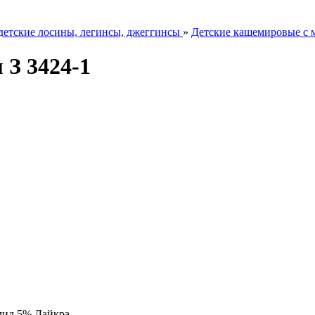
детские лосины, легинсы, джеггинсы
»
Детские кашемировые с м
 З 3424-1
ид 5% Лайкра