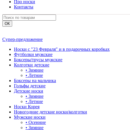
Про носки
Контакты
Супер-предложение
Носки с "23 Февраля" и в подарочных коробках
Футболки мужские
Боксеры/трусы мужские
Колготки детские
•
Зимние
•
Летние
Боксеры на мальчика
Гольфы детские
Детские носки
•
Зимние
•
Летние
Носки Корея
Новогодние детские носки/колготки
Мужские носки
•
Осенние
•
Зимние