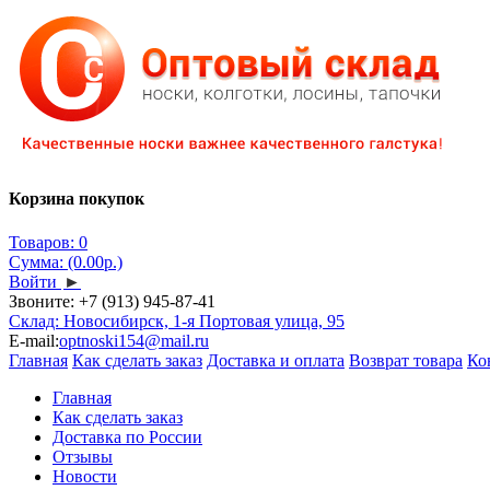
Корзина покупок
Товаров: 0
Сумма: (0.00р.)
Войти
►
Звоните:
+7 (913) 945-87-41
Склад: Новосибирск, 1-я Портовая улица, 95
E-mail:
optnoski154@mail.ru
Главная
Как сделать заказ
Доставка и оплата
Возврат товара
Ко
Главная
Как сделать заказ
Доставка по России
Отзывы
Новости