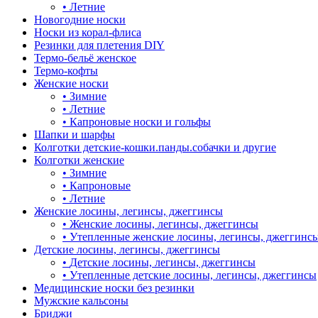
•
Летние
Новогодние носки
Носки из корал-флиса
Резинки для плетения DIY
Термо-бельё женское
Термо-кофты
Женские носки
•
Зимние
•
Летние
•
Капроновые носки и гольфы
Шапки и шарфы
Колготки детские-кошки.панды.собачки и другие
Колготки женские
•
Зимние
•
Капроновые
•
Летние
Женские лосины, легинсы, джеггинсы
•
Женские лосины, легинсы, джеггинсы
•
Утепленные женские лосины, легинсы, джеггинс
Детские лосины, легинсы, джеггинсы
•
Детские лосины, легинсы, джеггинсы
•
Утепленные детские лосины, легинсы, джеггинсы
Медицинские носки без резинки
Мужские кальсоны
Бриджи