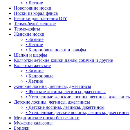
•
Летние
Новогодние носки
Носки из корал-флиса
Резинки для плетения DIY
Термо-бельё женское
Термо-кофты
Женские носки
•
Зимние
•
Летние
•
Капроновые носки и гольфы
Шапки и шарфы
Колготки детские-кошки.панды.собачки и другие
Колготки женские
•
Зимние
•
Капроновые
•
Летние
Женские лосины, легинсы, джеггинсы
•
Женские лосины, легинсы, джеггинсы
•
Утепленные женские лосины, легинсы, джеггинс
Детские лосины, легинсы, джеггинсы
•
Детские лосины, легинсы, джеггинсы
•
Утепленные детские лосины, легинсы, джеггинсы
Медицинские носки без резинки
Мужские кальсоны
Бриджи