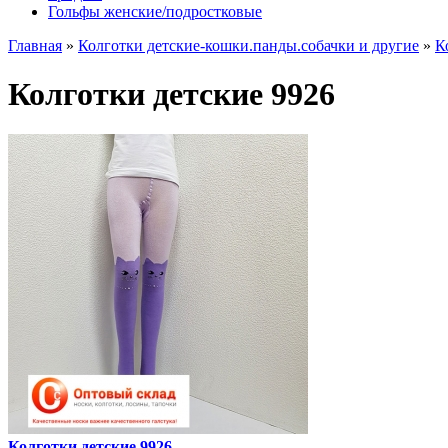
Гольфы женские/подростковые
Главная
»
Колготки детские-кошки.панды.собачки и другие
»
К
Колготки детские 9926
Колготки детские 9926