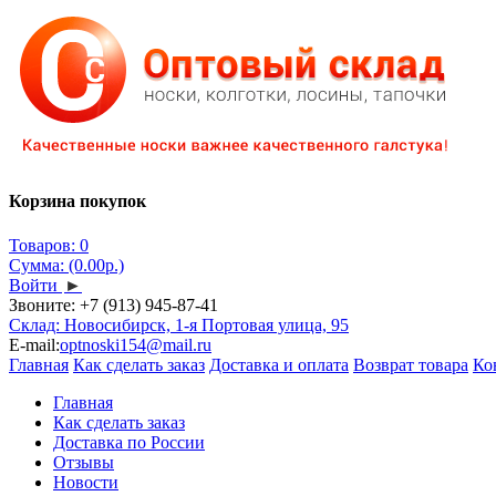
Корзина покупок
Товаров: 0
Сумма: (0.00р.)
Войти
►
Звоните:
+7 (913) 945-87-41
Склад: Новосибирск, 1-я Портовая улица, 95
E-mail:
optnoski154@mail.ru
Главная
Как сделать заказ
Доставка и оплата
Возврат товара
Ко
Главная
Как сделать заказ
Доставка по России
Отзывы
Новости