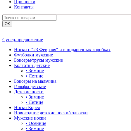
Про носки
Контакты
Супер-предложение
Носки с "23 Февраля" и в подарочных коробках
Футболки мужские
Боксеры/трусы мужские
Колготки детские
•
Зимние
•
Летние
Боксеры на мальчика
Гольфы детские
Детские носки
•
Зимние
•
Летние
Носки Корея
Новогодние детские носки/колготки
Мужские носки
•
Осенние
•
Зимние