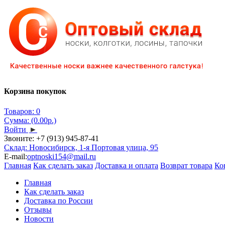
Корзина покупок
Товаров: 0
Сумма: (0.00р.)
Войти
►
Звоните:
+7 (913) 945-87-41
Склад: Новосибирск, 1-я Портовая улица, 95
E-mail:
optnoski154@mail.ru
Главная
Как сделать заказ
Доставка и оплата
Возврат товара
Ко
Главная
Как сделать заказ
Доставка по России
Отзывы
Новости