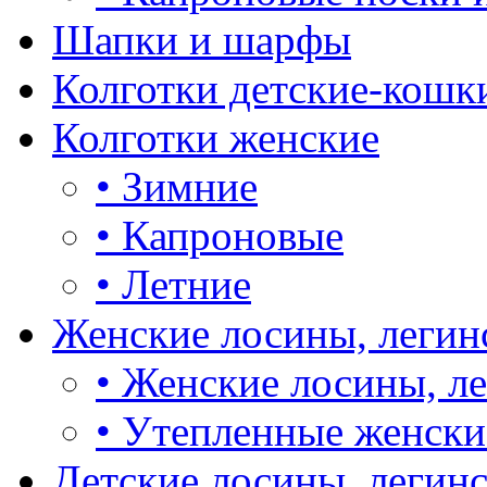
Шапки и шарфы
Колготки детские-кошк
Колготки женские
•
Зимние
•
Капроновые
•
Летние
Женские лосины, легин
•
Женские лосины, л
•
Утепленные женски
Детские лосины, легин