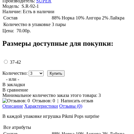
Производитель:
SUPER
Модель:
S.R-92-1
Наличие:
Есть в наличии
Состав
88% Норка 10% Ангора 2% Лайкра
Количество в упаковке
3 пары
Цена:
70.00р.
Размеры доступные для покупки:
37-42
Количество:
- или -
В закладки
В сравнение
Минимальное количество заказа этого товара: 3
Отзывов: 0
|
Написать отзыв
Описание
Характеристики
Отзывы (0)
В каждой упаковке игрушка Рikmi Рops surprise
Все атрибуты
Состав
88% Норка 10% Ангора 2% Лайкра