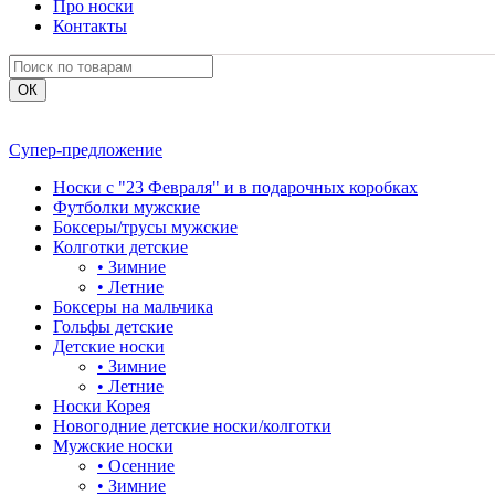
Про носки
Контакты
Супер-предложение
Носки с "23 Февраля" и в подарочных коробках
Футболки мужские
Боксеры/трусы мужские
Колготки детские
•
Зимние
•
Летние
Боксеры на мальчика
Гольфы детские
Детские носки
•
Зимние
•
Летние
Носки Корея
Новогодние детские носки/колготки
Мужские носки
•
Осенние
•
Зимние