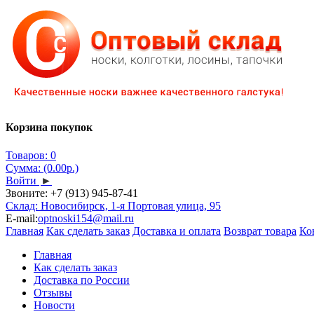
Корзина покупок
Товаров: 0
Сумма: (0.00р.)
Войти
►
Звоните:
+7 (913) 945-87-41
Склад: Новосибирск, 1-я Портовая улица, 95
E-mail:
optnoski154@mail.ru
Главная
Как сделать заказ
Доставка и оплата
Возврат товара
Ко
Главная
Как сделать заказ
Доставка по России
Отзывы
Новости