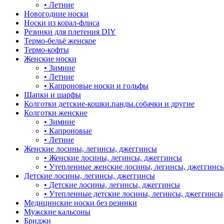
•
Летние
Новогодние носки
Носки из корал-флиса
Резинки для плетения DIY
Термо-бельё женское
Термо-кофты
Женские носки
•
Зимние
•
Летние
•
Капроновые носки и гольфы
Шапки и шарфы
Колготки детские-кошки.панды.собачки и другие
Колготки женские
•
Зимние
•
Капроновые
•
Летние
Женские лосины, легинсы, джеггинсы
•
Женские лосины, легинсы, джеггинсы
•
Утепленные женские лосины, легинсы, джеггинс
Детские лосины, легинсы, джеггинсы
•
Детские лосины, легинсы, джеггинсы
•
Утепленные детские лосины, легинсы, джеггинсы
Медицинские носки без резинки
Мужские кальсоны
Бриджи