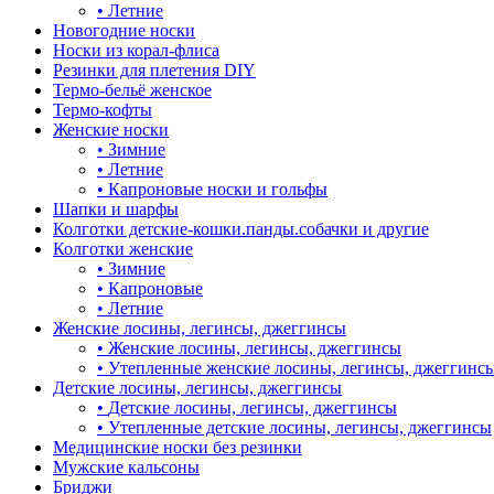
•
Летние
Новогодние носки
Носки из корал-флиса
Резинки для плетения DIY
Термо-бельё женское
Термо-кофты
Женские носки
•
Зимние
•
Летние
•
Капроновые носки и гольфы
Шапки и шарфы
Колготки детские-кошки.панды.собачки и другие
Колготки женские
•
Зимние
•
Капроновые
•
Летние
Женские лосины, легинсы, джеггинсы
•
Женские лосины, легинсы, джеггинсы
•
Утепленные женские лосины, легинсы, джеггинс
Детские лосины, легинсы, джеггинсы
•
Детские лосины, легинсы, джеггинсы
•
Утепленные детские лосины, легинсы, джеггинсы
Медицинские носки без резинки
Мужские кальсоны
Бриджи