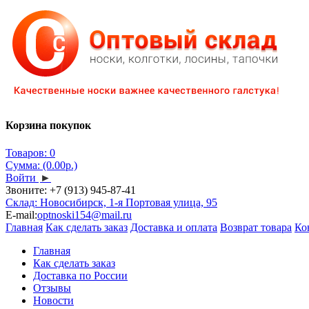
Корзина покупок
Товаров: 0
Сумма: (0.00р.)
Войти
►
Звоните:
+7 (913) 945-87-41
Склад: Новосибирск, 1-я Портовая улица, 95
E-mail:
optnoski154@mail.ru
Главная
Как сделать заказ
Доставка и оплата
Возврат товара
Ко
Главная
Как сделать заказ
Доставка по России
Отзывы
Новости