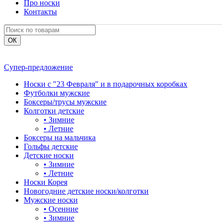
Про носки
Контакты
Супер-предложение
Носки с "23 Февраля" и в подарочных коробках
Футболки мужские
Боксеры/трусы мужские
Колготки детские
•
Зимние
•
Летние
Боксеры на мальчика
Гольфы детские
Детские носки
•
Зимние
•
Летние
Носки Корея
Новогодние детские носки/колготки
Мужские носки
•
Осенние
•
Зимние