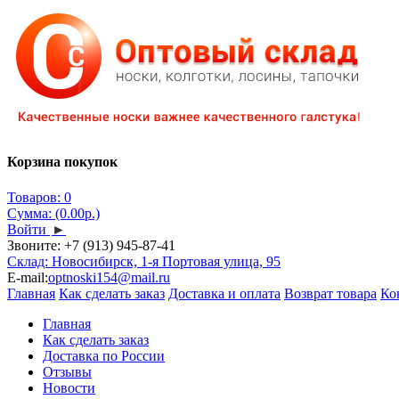
Корзина покупок
Товаров: 0
Сумма: (0.00р.)
Войти
►
Звоните:
+7 (913) 945-87-41
Склад: Новосибирск, 1-я Портовая улица, 95
E-mail:
optnoski154@mail.ru
Главная
Как сделать заказ
Доставка и оплата
Возврат товара
Ко
Главная
Как сделать заказ
Доставка по России
Отзывы
Новости