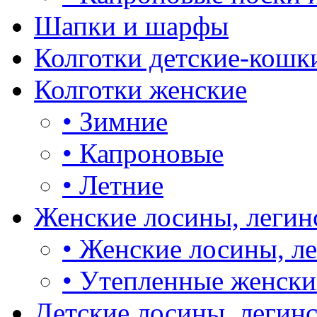
Шапки и шарфы
Колготки детские-кошк
Колготки женские
•
Зимние
•
Капроновые
•
Летние
Женские лосины, легин
•
Женские лосины, л
•
Утепленные женски
Детские лосины, легин