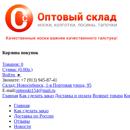
Корзина покупок
Товаров: 0
Сумма: (0.00р.)
Войти
►
Звоните:
+7 (913) 945-87-41
Склад: Новосибирск, 1-я Портовая улица, 95
E-mail:
optnoski154@mail.ru
Главная
Как сделать заказ
Доставка и оплата
Возврат товара
Ко
Главная
Как сделать заказ
Доставка по России
Отзывы
Новости