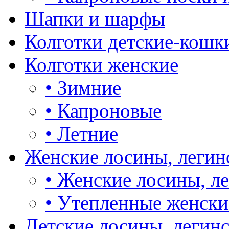
Шапки и шарфы
Колготки детские-кошк
Колготки женские
•
Зимние
•
Капроновые
•
Летние
Женские лосины, легин
•
Женские лосины, л
•
Утепленные женски
Детские лосины, легин