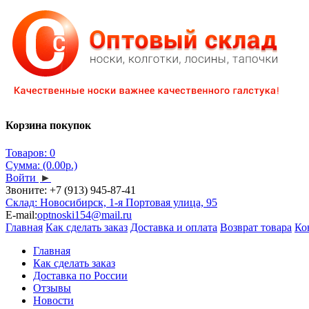
Корзина покупок
Товаров: 0
Сумма: (0.00р.)
Войти
►
Звоните:
+7 (913) 945-87-41
Склад: Новосибирск, 1-я Портовая улица, 95
E-mail:
optnoski154@mail.ru
Главная
Как сделать заказ
Доставка и оплата
Возврат товара
Ко
Главная
Как сделать заказ
Доставка по России
Отзывы
Новости