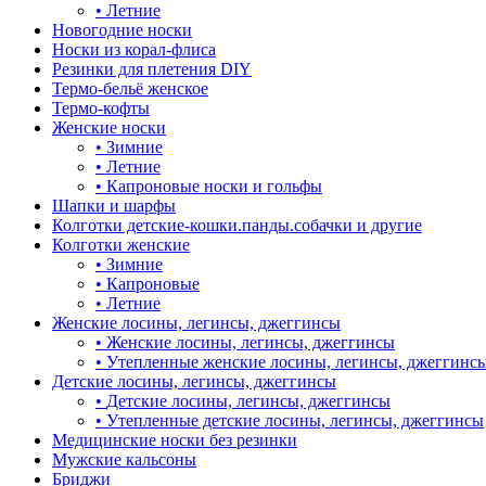
•
Летние
Новогодние носки
Носки из корал-флиса
Резинки для плетения DIY
Термо-бельё женское
Термо-кофты
Женские носки
•
Зимние
•
Летние
•
Капроновые носки и гольфы
Шапки и шарфы
Колготки детские-кошки.панды.собачки и другие
Колготки женские
•
Зимние
•
Капроновые
•
Летние
Женские лосины, легинсы, джеггинсы
•
Женские лосины, легинсы, джеггинсы
•
Утепленные женские лосины, легинсы, джеггинс
Детские лосины, легинсы, джеггинсы
•
Детские лосины, легинсы, джеггинсы
•
Утепленные детские лосины, легинсы, джеггинсы
Медицинские носки без резинки
Мужские кальсоны
Бриджи