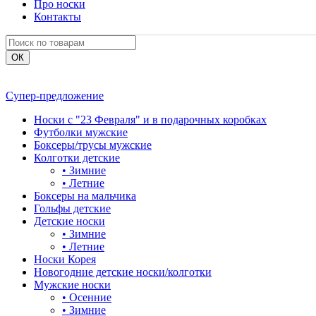
Про носки
Контакты
Супер-предложение
Носки с "23 Февраля" и в подарочных коробках
Футболки мужские
Боксеры/трусы мужские
Колготки детские
•
Зимние
•
Летние
Боксеры на мальчика
Гольфы детские
Детские носки
•
Зимние
•
Летние
Носки Корея
Новогодние детские носки/колготки
Мужские носки
•
Осенние
•
Зимние