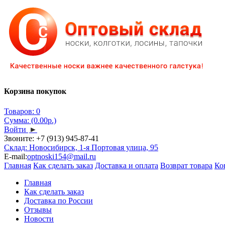
Корзина покупок
Товаров: 0
Сумма: (0.00р.)
Войти
►
Звоните:
+7 (913) 945-87-41
Склад: Новосибирск, 1-я Портовая улица, 95
E-mail:
optnoski154@mail.ru
Главная
Как сделать заказ
Доставка и оплата
Возврат товара
Ко
Главная
Как сделать заказ
Доставка по России
Отзывы
Новости