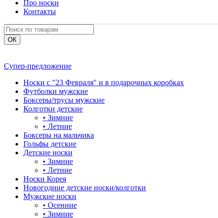
Про носки
Контакты
Супер-предложение
Носки с "23 Февраля" и в подарочных коробках
Футболки мужские
Боксеры/трусы мужские
Колготки детские
•
Зимние
•
Летние
Боксеры на мальчика
Гольфы детские
Детские носки
•
Зимние
•
Летние
Носки Корея
Новогодние детские носки/колготки
Мужские носки
•
Осенние
•
Зимние