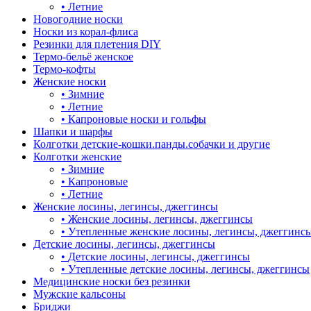
•
Летние
Новогодние носки
Носки из корал-флиса
Резинки для плетения DIY
Термо-бельё женское
Термо-кофты
Женские носки
•
Зимние
•
Летние
•
Капроновые носки и гольфы
Шапки и шарфы
Колготки детские-кошки.панды.собачки и другие
Колготки женские
•
Зимние
•
Капроновые
•
Летние
Женские лосины, легинсы, джеггинсы
•
Женские лосины, легинсы, джеггинсы
•
Утепленные женские лосины, легинсы, джеггинс
Детские лосины, легинсы, джеггинсы
•
Детские лосины, легинсы, джеггинсы
•
Утепленные детские лосины, легинсы, джеггинсы
Медицинские носки без резинки
Мужские кальсоны
Бриджи