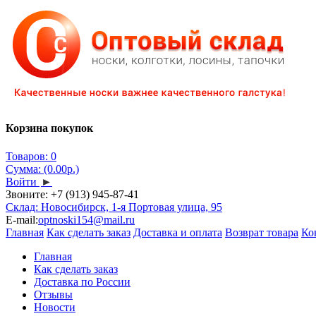
Корзина покупок
Товаров: 0
Сумма: (0.00р.)
Войти
►
Звоните:
+7 (913) 945-87-41
Склад: Новосибирск, 1-я Портовая улица, 95
E-mail:
optnoski154@mail.ru
Главная
Как сделать заказ
Доставка и оплата
Возврат товара
Ко
Главная
Как сделать заказ
Доставка по России
Отзывы
Новости