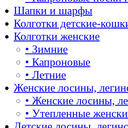
Шапки и шарфы
Колготки детские-кошк
Колготки женские
•
Зимние
•
Капроновые
•
Летние
Женские лосины, легин
•
Женские лосины, л
•
Утепленные женски
Детские лосины, легин