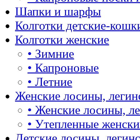
Шапки и шарфы
Колготки детские-кошк
Колготки женские
•
Зимние
•
Капроновые
•
Летние
Женские лосины, легин
•
Женские лосины, л
•
Утепленные женски
Детские лосины, легин