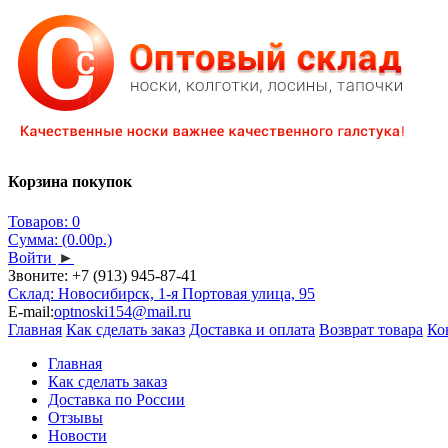
Корзина покупок
Товаров: 0
Сумма: (0.00р.)
Войти
►
Звоните:
+7 (913) 945-87-41
Склад: Новосибирск, 1-я Портовая улица, 95
E-mail:
optnoski154@mail.ru
Главная
Как сделать заказ
Доставка и оплата
Возврат товара
Ко
Главная
Как сделать заказ
Доставка по России
Отзывы
Новости